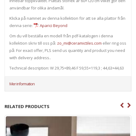
innebär toppkvalitet. Plattas storlek är 60×120 cm vilket gör den
användbar för olika ändamål.
Klicka på namnet av denna kollektion för att se alla plattor från
denna serie:
Aparici Beyond
Om du vill beställa en modell från pdf-katalogen i denna
kollektion skriv till oss på:
zo_mi@ceramictiles.com
eller ring oss
på: For exact offer, PLS send us quantity and product you need
with delivery address..
Technical description: W 29,75×89,46 F 59,55×119,3 ; 44,63×44,63
Mer information
RELATED PRODUCTS