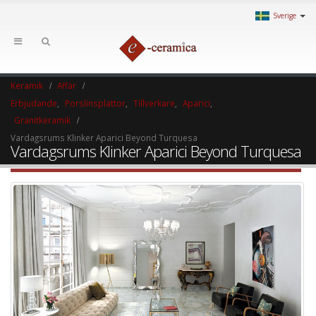
Sverige
Keramik
Affär
Erbjudande
,
Porslinsplattor
,
Tillverkare
,
Aparici
,
Granitkeramik
Vardagsrums Klinker Aparici Beyond Turquesa
Vardagsrums Klinker Aparici Beyond Turquesa