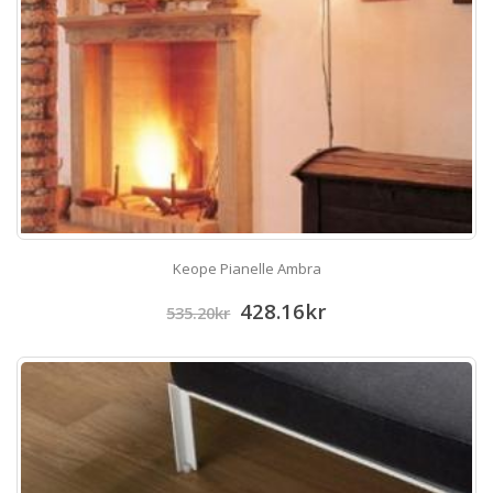
Keope Pianelle Ambra
428.16
kr
535.20
kr