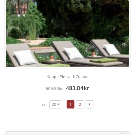
Keope Pietra di Combe
483.84
kr
604.80
kr
Se:
1
2