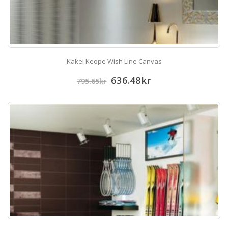
Kakel Keope Wish Line Canvas
636.48
kr
795.65
kr