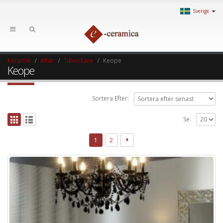
Sverige
Keramik
Affär
Tillverkare
Keope
Keope
Sortera Efter:
Se:
1
2