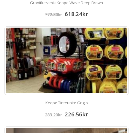
Granitkeramik Keope Wave Deep Brown
618.24
kr
772.80
kr
Keope Tinteunite Grigio
226.56
kr
283.20
kr