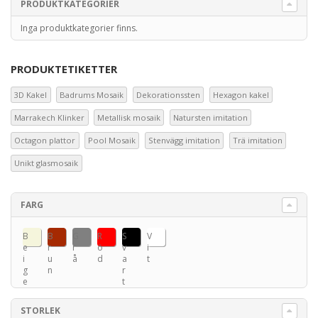
PRODUKTKATEGORIER
Inga produktkategorier finns.
PRODUKTETIKETTER
3D Kakel
Badrums Mosaik
Dekorationssten
Hexagon kakel
Marrakech Klinker
Metallisk mosaik
Natursten imitation
Octagon plattor
Pool Mosaik
Stenvägg imitation
Trä imitation
Unikt glasmosaik
FARG
B
B
G
R
S
V
e
r
r
ö
v
i
i
u
å
d
a
t
g
n
r
e
t
STORLEK