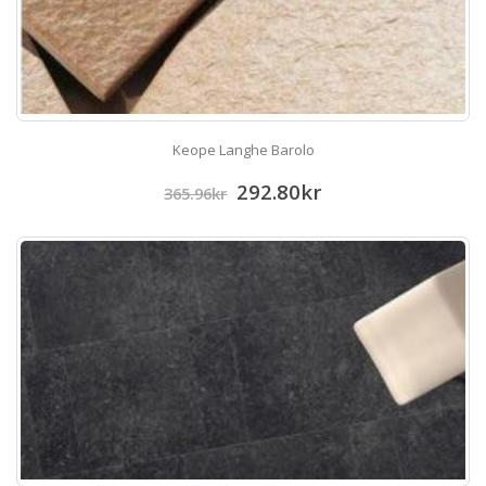
Keope Langhe Barolo
292.80
kr
365.96
kr