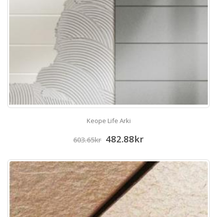
Keope Life Arki
482.88
kr
603.65
kr