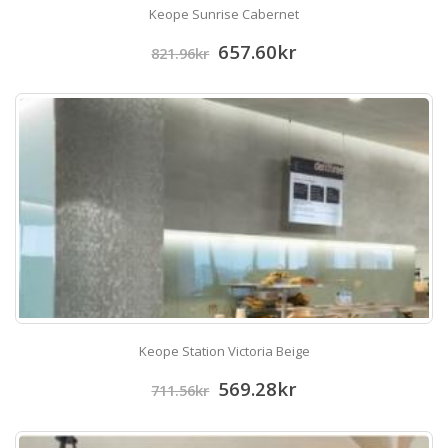
Keope Sunrise Cabernet
657.60
kr
821.96
kr
Keope Station Victoria Beige
569.28
kr
711.56
kr