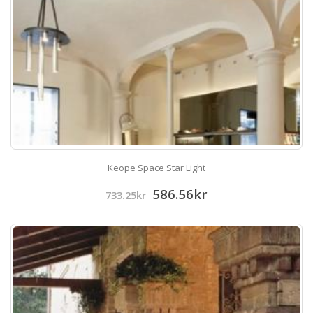
Keope Space Star Light
586.56
kr
733.25
kr