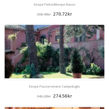
Keope Pietredikeope Naxos
270.72
kr
338.40
kr
Keope Piazzeromane Campidoglio
274.56
kr
343.20
kr