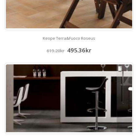
Keope Terra&Fuoco Roseus
495.36
kr
619.20
kr