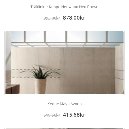
Träklinker Keope Neowood Neo Brown
878.00
kr
993.00
kr
Keope Maya Avorio
415.68
kr
519.56
kr