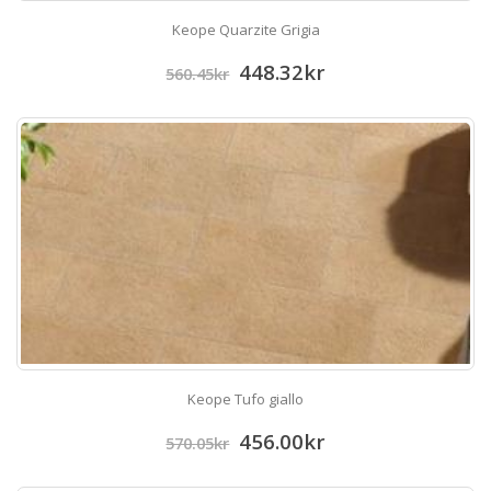
Keope Quarzite Grigia
448.32
kr
560.45
kr
Keope Tufo giallo
456.00
kr
570.05
kr