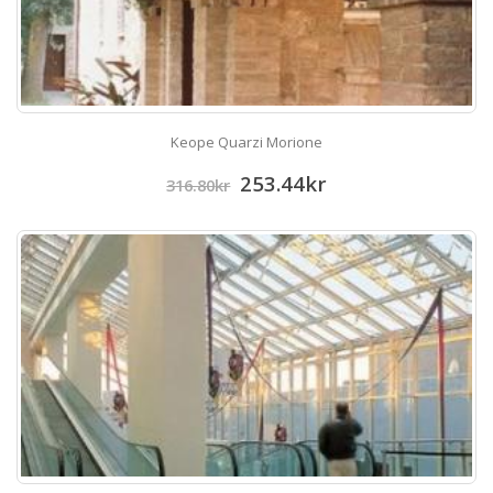
Keope Quarzi Morione
253.44
kr
316.80
kr