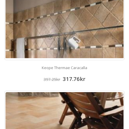
Keope Thermae Caracalla
317.76
kr
397.25
kr