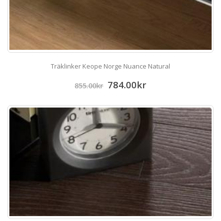
Träklinker Keope Norge Nuance Natural
784.00
kr
855.00
kr