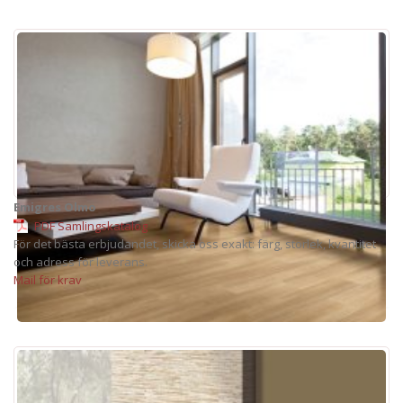
Emigres Olmo
PDF Samlingskatalog
För det bästa erbjudandet, skicka oss exakt: färg, storlek, kvantitet
och adress för leverans.
Mail för krav