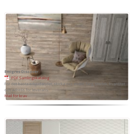
Emigres Discover
PDF Samlingskatalog
För det bästa erbjudandet, skicka oss exakt: färg, storlek, kvantitet
och adress för leverans.
Mail för krav