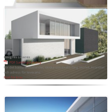
Emigres Linares
PDF Samlingskatalog
För det bästa erbjudandet, skicka oss exakt: färg, storlek, kvantitet
och adress för leverans.
Mail för krav