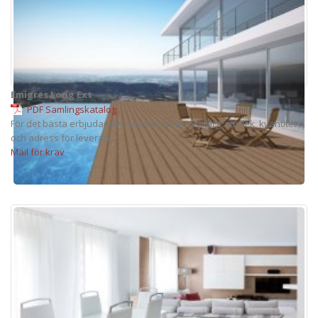
Emigres Long Ext
PDF Samlingskatalog
För det bästa erbjudandet, skicka oss exakt: färg, storlek, kvantitet
och adress för leverans.
Mail för krav