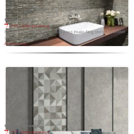
Emigres Nimes
PDF Samlingskatalog
För det bästa erbjudandet, skicka oss exakt: färg, storlek, kvantitet
och adress för leverans.
Mail för krav
Emigres Noruega
PDF Samlingskatalog