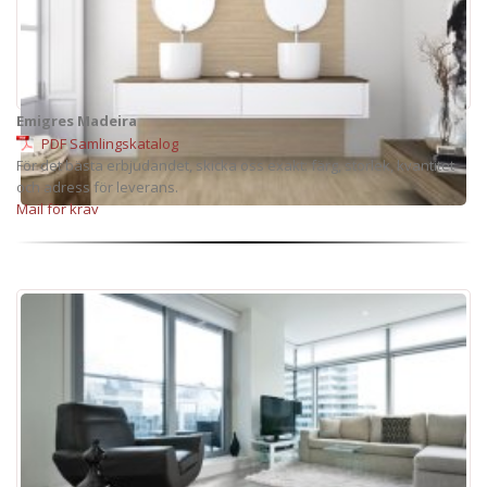
Emigres Madeira
PDF Samlingskatalog
För det bästa erbjudandet, skicka oss exakt: färg, storlek, kvantitet
och adress för leverans.
Mail för krav