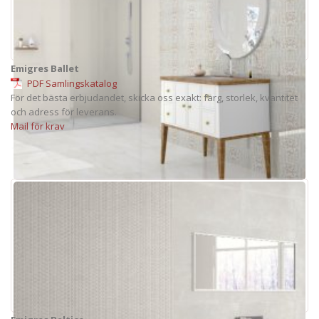
Emigres Ballet
PDF Samlingskatalog
För det bästa erbjudandet, skicka oss exakt: färg, storlek, kvantitet
och adress för leverans.
Mail för krav