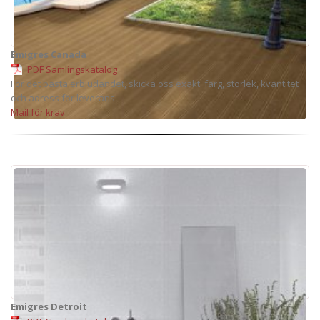
Emigres Canada
PDF Samlingskatalog
För det bästa erbjudandet, skicka oss exakt: färg, storlek, kvantitet
och adress för leverans.
Mail för krav
Emigres Detroit