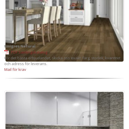
Emigres Natural
PDF Samlingskatalog
För det bästa erbjudandet, skicka oss exakt: färg, storlek, kvantitet
och adress för leverans.
Mail för krav