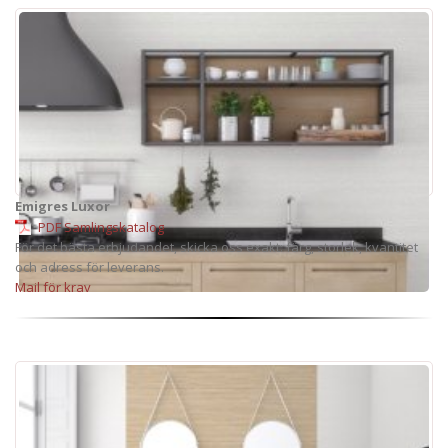
Emigres Luxor
PDF Samlingskatalog
För det bästa erbjudandet, skicka oss exakt: färg, storlek, kvantitet
och adress för leverans.
Mail för krav