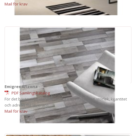
Mail för krav
Emigres Arizona
PDF Samlingskatalog
För det bästa erbjudandet, skicka oss exakt: färg, storlek, kvantitet
och adress för leverans.
Mail för krav