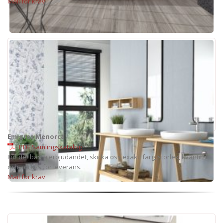
Mail för krav
Emigres Menorca
PDF Samlingskatalog
För det bästa erbjudandet, skicka oss exakt: färg, storlek, kvantitet
och adress för leverans.
Mail för krav