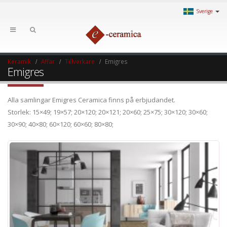
Sverige
Keramik
Affär
Tillverkare
Emigres
Emigres
Alla samlingar Emigres Ceramica finns på erbjudandet.
Storlek: 15×49; 19×57; 20×120; 20×121; 20×60; 25×75; 30×120; 30×60;
30×90; 40×80; 60×120; 60×60; 80×80;