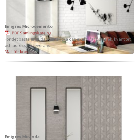
Emigres Microcemento
PDF Samlingskatalog
För det bästa erbjudandet, skicka oss exakt: färg, storlek, kvantitet
och adress för leverans.
Mail för krav
Emigres Miranda