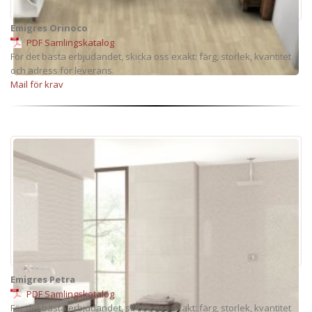
Emigres Orinoco
PDF Samlingskatalog
För det bästa erbjudandet, skicka oss exakt: färg, storlek, kvantitet
och adress för leverans.
Mail för krav
Emigres Petra
PDF Samlingskatalog
För det bästa erbjudandet, skicka oss exakt: färg, storlek, kvantitet