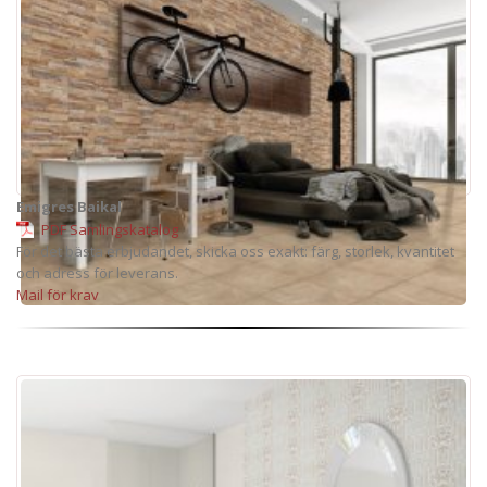
Emigres Baikal
PDF Samlingskatalog
För det bästa erbjudandet, skicka oss exakt: färg, storlek, kvantitet
och adress för leverans.
Mail för krav