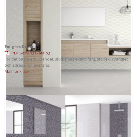
Emigres Dover
PDF Samlingskatalog
För det bästa erbjudandet, skicka oss exakt: färg, storlek, kvantitet
och adress för leverans.
Mail för krav