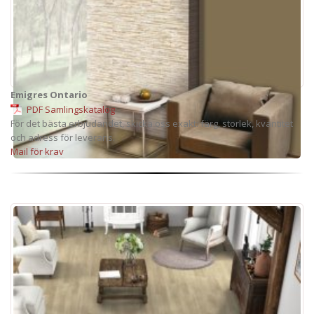
Emigres Ontario
PDF Samlingskatalog
För det bästa erbjudandet, skicka oss exakt: färg, storlek, kvantitet
och adress för leverans.
Mail för krav