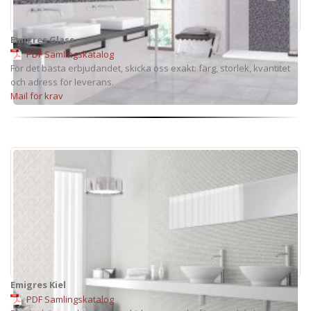
Emigres Glass
PDF Samlingskatalog
För det bästa erbjudandet, skicka oss exakt: färg, storlek, kvantitet
och adress för leverans.
Mail för krav
Emigres Kiel
PDF Samlingskatalog