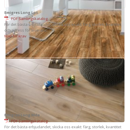
Emigres Long Lpt
PDF Samlingskatalog
För det bästa erbjudandet, skicka oss exakt: färg, storlek, kvantitet
och adress för leverans.
Mail för krav
Emigres Long Mde
PDF Samlingskatalog
För det bästa erbjudandet, skicka oss exakt: färg, storlek, kvantitet