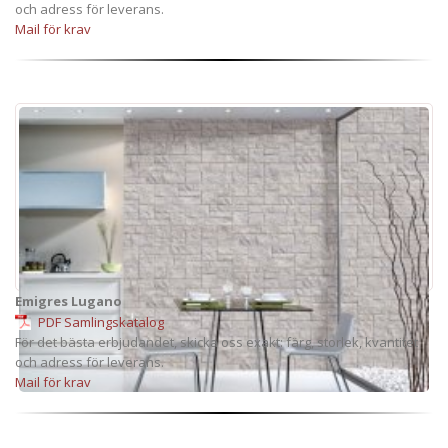
och adress för leverans.
Mail för krav
Emigres Lugano
PDF Samlingskatalog
För det bästa erbjudandet, skicka oss exakt: färg, storlek, kvantitet
och adress för leverans.
Mail för krav