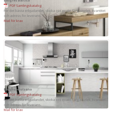
Emigres Baltico
PDF Samlingskatalog
För det bästa erbjudandet, skicka oss exakt: färg, storlek, kvantitet
och adress för leverans.
Mail för krav
Emigres Bolzano
PDF Samlingskatalog
För det bästa erbjudandet, skicka oss exakt: färg, storlek, kvantitet
och adress för leverans.
Mail för krav