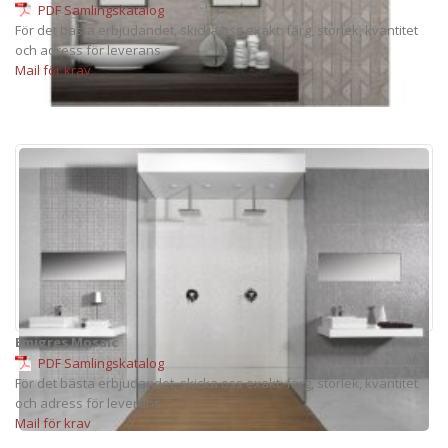
PDF Samlingskatalog
För det bästa erbjudandet, skicka oss exakt: färg, storlek, kvantitet
och adress för leverans.
Mail för krav
Emigres Mosaic
PDF Samlingskatalog
För det bästa erbjudandet, skicka oss exakt: färg, storlek, kvantitet
och adress för leverans.
Mail för krav