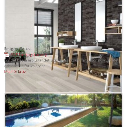
Emigres Brick
PDF Samlingskatalog
För det bästa erbjudandet, skicka oss exakt: färg, storlek, kvantitet
och adress för leverans.
Mail för krav