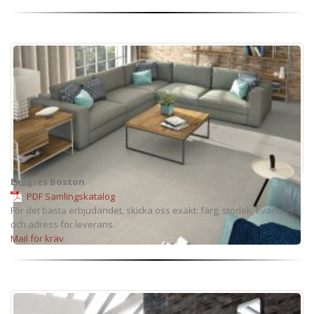
Emigres Boston
PDF Samlingskatalog
För det bästa erbjudandet, skicka oss exakt: färg, storlek, kvantitet
och adress för leverans.
Mail för krav