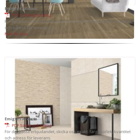
Emigres Andino
PDF Samlingskatalog
För det bästa erbjudandet, skicka oss exakt: färg, storlek, kvantitet
och adress för leverans.
Mail för krav
Emigres Aranza
PDF Samlingskatalog
För det bästa erbjudandet, skicka oss exakt: färg, storlek, kvantitet
och adress för leverans.