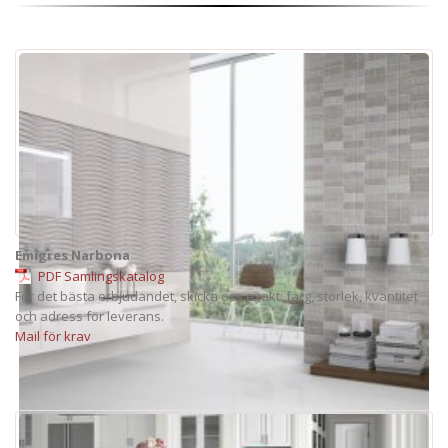
Emigres Narbona
PDF Samlingskatalog
För det bästa erbjudandet, skicka oss exakt: färg, storlek, kvantitet
och adress för leverans.
Mail för krav