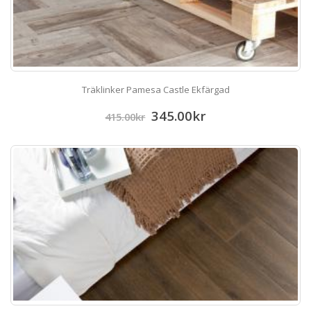
Träklinker Pamesa Castle Ekfärgad
345.00
kr
415.00
kr