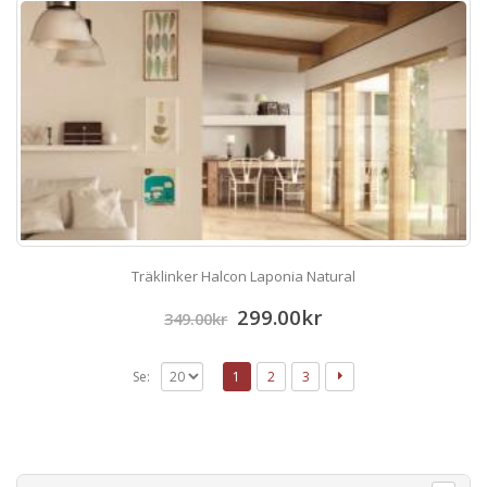
Träklinker Halcon Laponia Natural
299.00
kr
349.00
kr
Se:
1
2
3