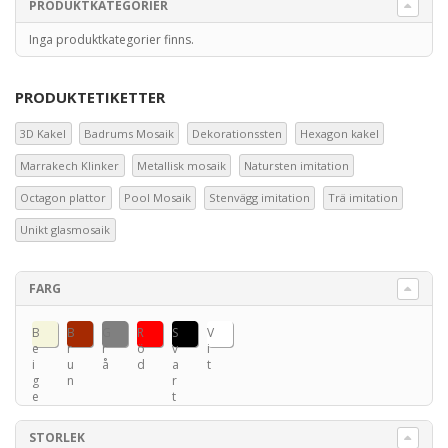
PRODUKTKATEGORIER
Inga produktkategorier finns.
PRODUKTETIKETTER
3D Kakel
Badrums Mosaik
Dekorationssten
Hexagon kakel
Marrakech Klinker
Metallisk mosaik
Natursten imitation
Octagon plattor
Pool Mosaik
Stenvägg imitation
Trä imitation
Unikt glasmosaik
FARG
B
B
G
R
S
V
e
r
r
ö
v
i
i
u
å
d
a
t
g
n
r
e
t
STORLEK