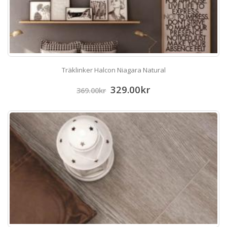
Träklinker Halcon Niagara Natural
329.00
kr
369.00
kr