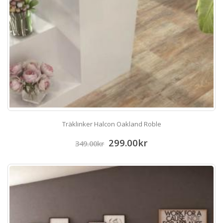
Träklinker Halcon Oakland Roble
299.00
kr
349.00
kr