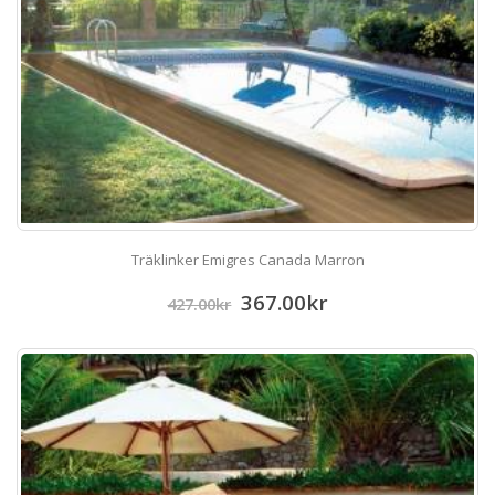
Träklinker Emigres Canada Marron
367.00
kr
427.00
kr