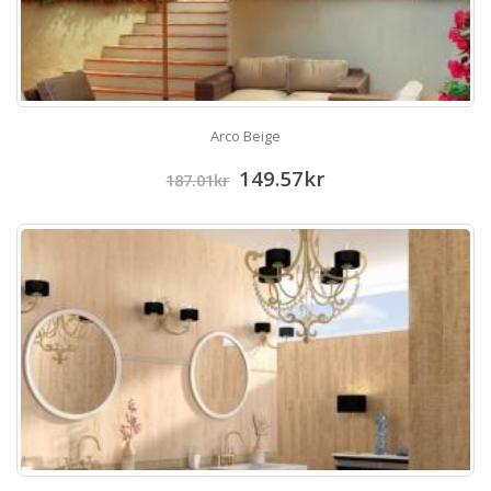
Arco Beige
149.57
kr
187.01
kr