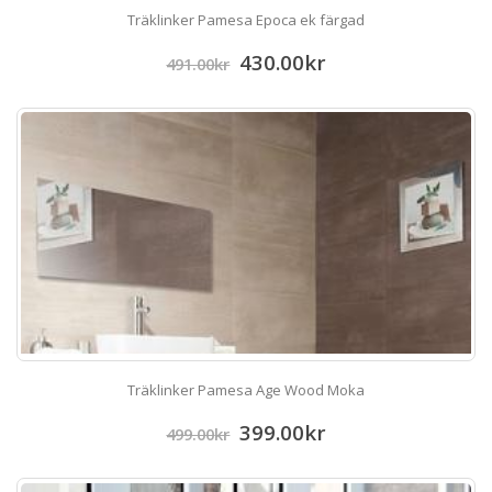
Träklinker Pamesa Epoca ek färgad
430.00
kr
491.00
kr
Träklinker Pamesa Age Wood Moka
399.00
kr
499.00
kr