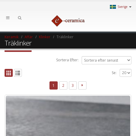
Sverige
Keramik
Affär
Klinker
Träklinker
Träklinker
Sortera Efter:
Se:
1
2
3