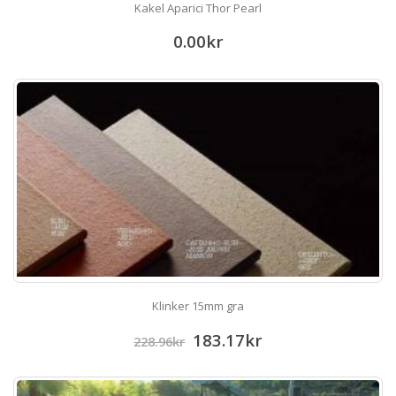
Kakel Aparici Thor Pearl
0.00
kr
Klinker 15mm gra
183.17
kr
228.96
kr