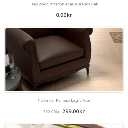
Tiles wood imitation Aparici Branch Oak
0.00
kr
Träklinker Pamesa Legno Arce
299.00
kr
352.00
kr