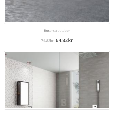
Rocersa outdoor
64.82
kr
74.82
kr