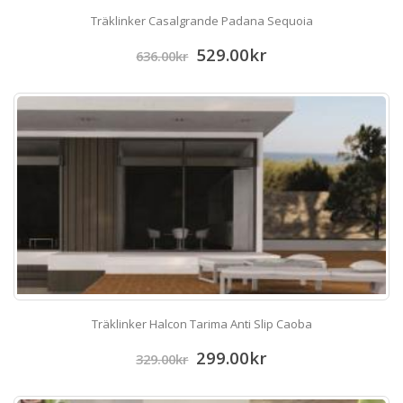
Träklinker Casalgrande Padana Sequoia
529.00
kr
636.00
kr
Träklinker Halcon Tarima Anti Slip Caoba
299.00
kr
329.00
kr