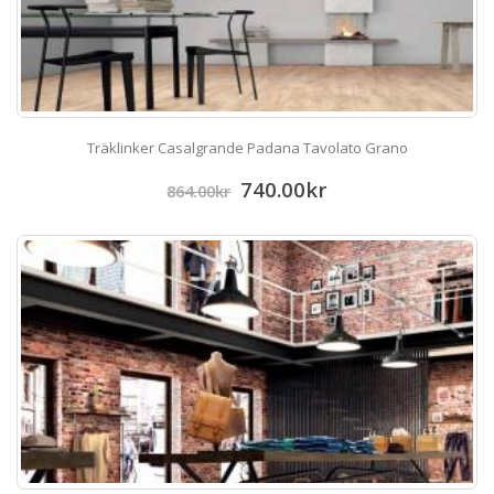
Träklinker Casalgrande Padana Tavolato Grano
740.00
kr
864.00
kr