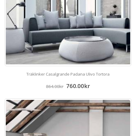
Träklinker Casalgrande Padana Ulivo Tortora
760.00
kr
864.00
kr