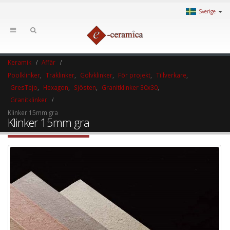
Sverige
Keramik
Affär
Poolklinker
,
Träklinker
,
Golvklinker
,
För projekt
,
Tillverkare
,
GresTejo
,
Hexagon
,
Sjösten
,
Granitklinker 30x30
,
Granitklinker
Klinker 15mm gra
Klinker 15mm gra