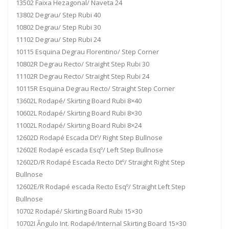
13502 Faixa Hezagonal/ Naveta 24
13802 Degrau/ Step Rubi 40
10802 Degrau/ Step Rubi 30
11102 Degrau/ Step Rubi 24
10115 Esquina Degrau Florentino/ Step Corner
10802R Degrau Recto/ Straight Step Rubi 30
11102R Degrau Recto/ Straight Step Rubi 24
10115R Esquina Degrau Recto/ Straight Step Corner
13602L Rodapé/ Skirting Board Rubi 8×40
10602L Rodapé/ Skirting Board Rubi 8×30
11002L Rodapé/ Skirting Board Rubi 8×24
12602D Rodapé Escada Dtº/ Right Step Bullnose
12602E Rodapé escada Esqº/ Left Step Bullnose
12602D/R Rodapé Escada Recto Dtº/ Straight Right Step
Bullnose
12602E/R Rodapé escada Recto Esqº/ Straight Left Step
Bullnose
10702 Rodapé/ Skirting Board Rubi 15×30
10702I Ângulo Int. Rodapé/Internal Skirting Board 15×30