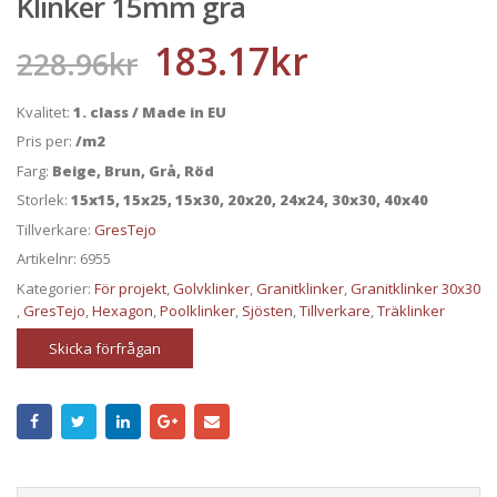
Klinker 15mm gra
183.17
kr
228.96
kr
Kvalitet:
1. class / Made in EU
Pris per:
/m2
Farg:
Beige, Brun, Grå, Röd
Storlek:
15x15, 15x25, 15x30, 20x20, 24x24, 30x30, 40x40
Tillverkare:
GresTejo
Artikelnr:
6955
Kategorier:
För projekt
,
Golvklinker
,
Granitklinker
,
Granitklinker 30x30
,
GresTejo
,
Hexagon
,
Poolklinker
,
Sjösten
,
Tillverkare
,
Träklinker
Skicka förfrågan