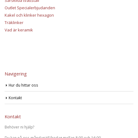
Särskilda tvättställ
Outlet Specialerbjudanden
Kakel och klinker hexagon
Träklinker
Vad är keramik
Navigering
Hur du hittar oss
Kontakt
Kontakt
Behöver ni hjälp?
Du kan nå oss måndag till fredag mellan 8:00 och 16:00