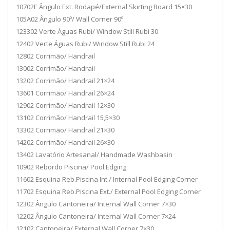
10702E Ângulo Ext. Rodapé/External Skirting Board 15×30
105A02 Ângulo 90º/ Wall Corner 90º
123302 Verte Águas Rubi/ Window Still Rubi 30
12402 Verte Águas Rubi/ Window Still Rubi 24
12802 Corrimão/ Handrail
13002 Corrimão/ Handrail
13202 Corrimão/ Handrail 21×24
13601 Corrimão/ Handrail 26×24
12902 Corrimão/ Handrail 12×30
13102 Corrimão/ Handrail 15,5×30
13302 Corrimão/ Handrail 21×30
14202 Corrimão/ Handrail 26×30
13402 Lavatório Artesanal/ Handmade Washbasin
10902 Rebordo Piscina/ Pool Edging
11602 Esquina Reb.Piscina Int./ Internal Pool Edging Corner
11702 Esquina Reb.Piscina Ext./ External Pool Edging Corner
12302 Ângulo Cantoneira/ Internal Wall Corner 7×30
12202 Ângulo Cantoneira/ Internal Wall Corner 7×24
12102 Cantoneira/ External Wall Corner 7×30