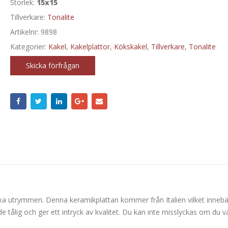
Storlek:
15x15
Tillverkare:
Tonalite
Artikelnr:
9898
Kategorier:
Kakel
,
Kakelplattor
,
Kökskakel
,
Tillverkare
,
Tonalite
Skicka förfrågan
ka utrymmen. Denna keramikplattan kommer från Italien vilket innebä
 tålig och ger ett intryck av kvalitet. Du kan inte misslyckas om du vä