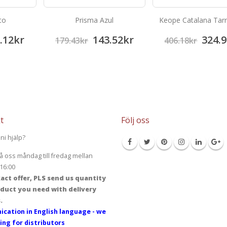
to
Prisma Azul
Keope Catalana Tar
.12
kr
143.52
kr
324.9
179.43
kr
406.18
kr
t
Följ oss
ni hjälp?
å oss måndag till fredag mellan
16:00
act offer, PLS send us quantity
duct you need with delivery
.
cation in English language - we
ing for distributors