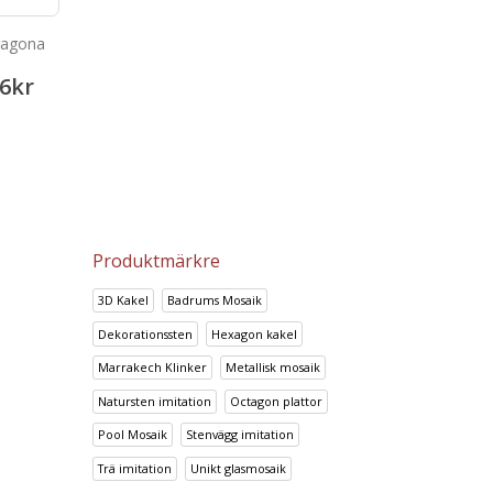
ragona
Portland Marron
Kakel Metropolitan G
6
kr
133.64
kr
580.00
167.14
kr
688.00
kr
Produktmärkre
3D Kakel
Badrums Mosaik
Dekorationssten
Hexagon kakel
Marrakech Klinker
Metallisk mosaik
Natursten imitation
Octagon plattor
Pool Mosaik
Stenvägg imitation
Trä imitation
Unikt glasmosaik