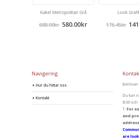
Marron
Kakel Metropolitan Grå
Look Grafi
33.64
kr
580.00
kr
141
688.00
kr
176.45
kr
Navigering
Kontak
Behöver 
Hur du hittar oss
Du kan n
Kontakt
8:00 och 
T:
For ex
and pro
address
Communi
are look