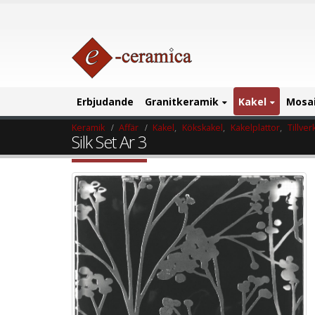
Erbjudande
Granitkeramik
Kakel
Mosa
Keramik
Affär
Kakel
,
Kökskakel
,
Kakelplattor
,
Tillver
Silk Set Ar 3