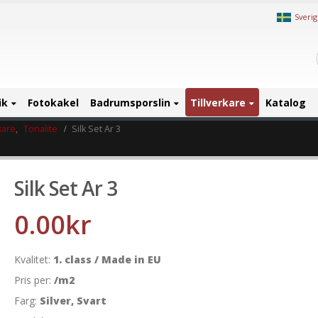
Sveri
ik
Fotokakel
Badrumsporslin
Tillverkare
Katalog
kare
,
Tonalite
Silk Set Ar 3
Silk Set Ar 3
0.00
kr
Kvalitet:
1. class / Made in EU
Pris per:
/m2
Farg:
Silver, Svart