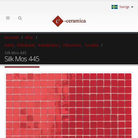
Sverige
Keramik
Affär
Kakel
,
Kökskakel
,
Kakelplattor
,
Tillverkare
,
Tonalite
Silk Mos 445
Silk Mos 445