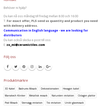
Behöver ni hjälp?
Du kan nå oss måndag till fredag mellan 8:00 och 16:00
T:
For exact offer, PLS send us quantity and product you need
with delivery address.
Communication in English language - we are looking for
distributors
Du kan också skicka e-post till oss:
E:
zo_mi@ceramictiles.com
Följ oss
Produktmärkre
3D Kakel
Badrums Mosaik
Dekorationssten
Hexagon kakel
Marrakech Klinker
Metallisk mosaik
Natursten imitation
Octagon plattor
Pool Mosaik
Stenvägg imitation
Trä imitation
Unikt glasmosaik