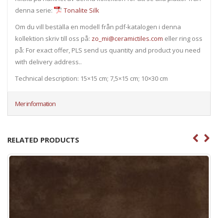
denna serie:
Tonalite Silk
Om du vill beställa en modell från pdf-katalogen i denna
kollektion skriv till oss på:
zo_mi@ceramictiles.com
eller ring oss
på: For exact offer, PLS send us quantity and product you need
with delivery address..
Technical description: 15×15 cm; 7,5×15 cm; 10×30 cm
Mer information
RELATED PRODUCTS