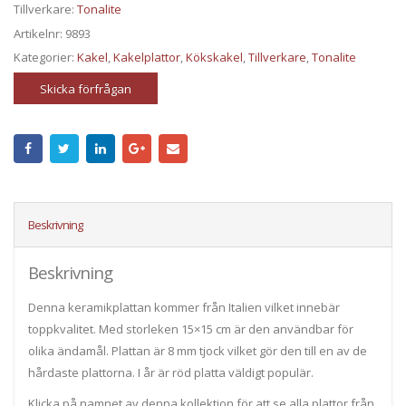
Tillverkare:
Tonalite
Artikelnr:
9893
Kategorier:
Kakel
,
Kakelplattor
,
Kökskakel
,
Tillverkare
,
Tonalite
Skicka förfrågan
Beskrivning
Beskrivning
Denna keramikplattan kommer från Italien vilket innebär
toppkvalitet. Med storleken 15×15 cm är den användbar för
olika ändamål. Plattan är 8 mm tjock vilket gör den till en av de
hårdaste plattorna. I år är röd platta väldigt populär.
Klicka på namnet av denna kollektion för att se alla plattor från