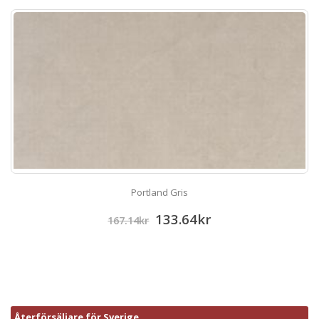
Portland Gris
133.64
kr
167.14
kr
Återförsäljare för Sverige