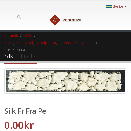
Sverige
Keramik
Affär
Kakel
,
Kökskakel
,
Kakelplattor
,
Tillverkare
,
Tonalite
Silk Fr Fra Pe
Silk Fr Fra Pe
Silk Fr Fra Pe
0.00
kr