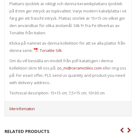
Plattans tjocklek är viktigt och denna keramikplattans tjocklek
på 8 mm ger intryck av topkvalitet. Varje modern kakelplatta i vit
färg ger ett fräscht intryck. Plattas storlek är 15×15 cm vilket gör
den användbar för olika ändamål. Silk Fr Fra Pe tillverkas av
Tonalite från Italien.
Klicka på namnet av denna kollektion för att se alla plattor från
denna serie:
Tonalite Silk
Om du vill beställa en modell från pdf-katalogen i denna
kollektion skriv till oss på:
zo_mi@ceramictiles.com
eller ring oss
på: For exact offer, PLS send us quantity and product you need
with delivery address..
Technical description: 15×15 cm; 7,5×15 cm; 10×30 cm
Mer information
RELATED PRODUCTS