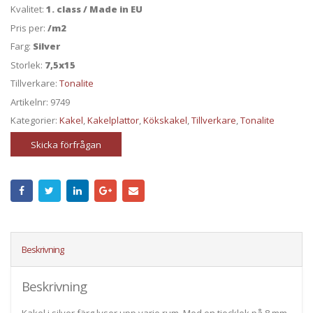
Kvalitet:
1. class / Made in EU
Pris per:
/m2
Farg:
Silver
Storlek:
7,5x15
Tillverkare:
Tonalite
Artikelnr:
9749
Kategorier:
Kakel
,
Kakelplattor
,
Kökskakel
,
Tillverkare
,
Tonalite
Skicka förfrågan
Beskrivning
Beskrivning
Kakel i silver färg lyser upp varje rum. Med en tjocklek på 8 mm