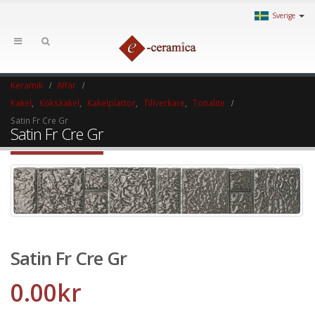
Sverige
Keramik
Affär
Kakel
,
Kökskakel
,
Kakelplattor
,
Tillverkare
,
Tonalite
Satin Fr Cre Gr
Satin Fr Cre Gr
Satin Fr Cre Gr
0.00
kr