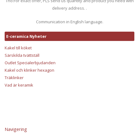
Tno:For exact offer, PLS send us quantity and product you need with
delivery address. .
Communication in English language.
E-ceramica Nyheter
Kakel till köket
Särskilda tvättställ
Outlet Specialerbjudanden
Kakel och klinker hexagon
Träklinker
Vad är keramik
Navigering