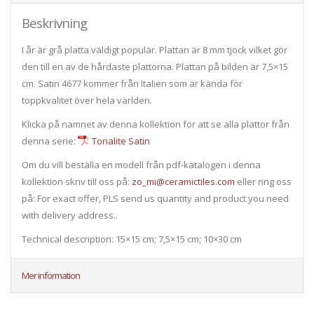
Beskrivning
I år är grå platta väldigt populär. Plattan är 8 mm tjock vilket gör
den till en av de hårdaste plattorna. Plattan på bilden är 7,5×15
cm. Satin 4677 kommer från Italien som är kända för
toppkvalitet över hela världen.
Klicka på namnet av denna kollektion för att se alla plattor från
denna serie:
Tonalite Satin
Om du vill beställa en modell från pdf-katalogen i denna
kollektion skriv till oss på:
zo_mi@ceramictiles.com
eller ring oss
på: For exact offer, PLS send us quantity and product you need
with delivery address..
Technical description: 15×15 cm; 7,5×15 cm; 10×30 cm
Mer information