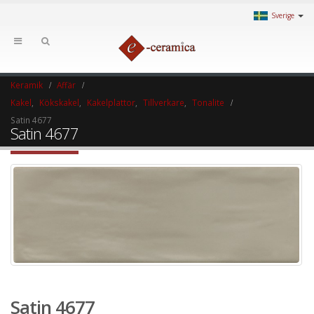
Sverige
Keramik
Affär
Kakel
,
Kökskakel
,
Kakelplattor
,
Tillverkare
,
Tonalite
Satin 4677
Satin 4677
Satin 4677