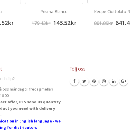
ul
Prisma Blanco
Keope Ciottolato 
.52
kr
143.52
kr
641.4
179.43
kr
801.89
kr
t
Följ oss
ni hjälp?
å oss måndag till fredag mellan
16:00
act offer, PLS send us quantity
duct you need with delivery
.
cation in English language - we
ing for distributors