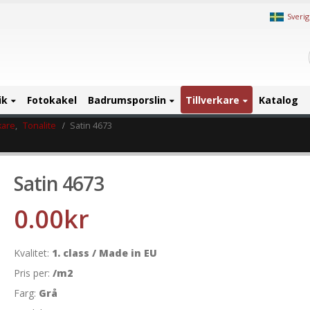
Sveri
ik
Fotokakel
Badrumsporslin
Tillverkare
Katalog
kare
,
Tonalite
Satin 4673
Satin 4673
0.00
kr
Kvalitet:
1. class / Made in EU
Pris per:
/m2
Farg:
Grå