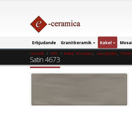
Erbjudande
Granitkeramik
Kakel
Mosa
Keramik
Affär
Kakel
,
Kökskakel
,
Kakelplattor
,
Tillver
Satin 4673