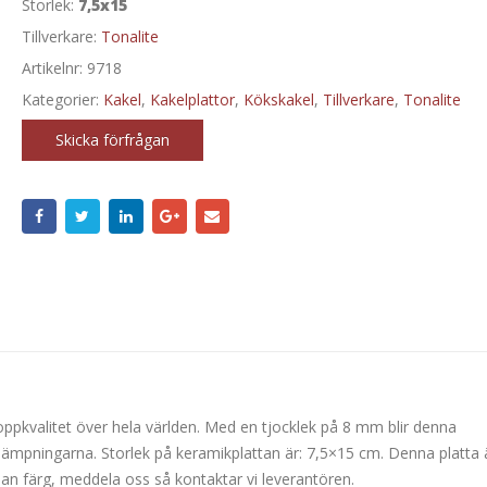
Storlek:
7,5x15
Tillverkare:
Tonalite
Artikelnr:
9718
Kategorier:
Kakel
,
Kakelplattor
,
Kökskakel
,
Tillverkare
,
Tonalite
Skicka förfrågan
ppkvalitet över hela världen. Med en tjocklek på 8 mm blir denna
llämpningarna. Storlek på keramikplattan är: 7,5×15 cm. Denna platta 
nan färg, meddela oss så kontaktar vi leverantören.