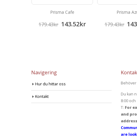
anela
Prisma Cafe
Prisma Az
43.52
kr
143.52
kr
143
179.43
kr
179.43
kr
Navigering
Kontak
Behöver 
Hur du hittar oss
Du kan n
Kontakt
8:00 och 
T:
For ex
and pro
address
Communi
are look