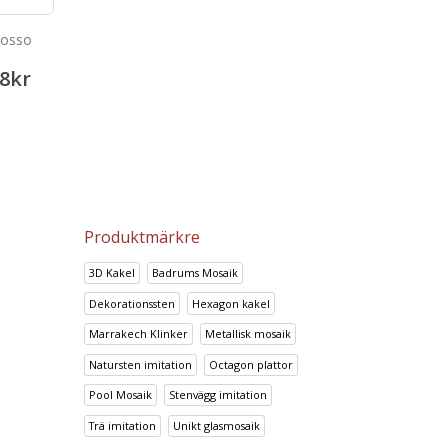
Rosso
Prisma Canela
Prisma Cafe
8
kr
143.52
kr
143.52
179.43
kr
179.43
kr
Produktmärkre
3D Kakel
Badrums Mosaik
Dekorationssten
Hexagon kakel
Marrakech Klinker
Metallisk mosaik
Natursten imitation
Octagon plattor
Pool Mosaik
Stenvägg imitation
Trä imitation
Unikt glasmosaik