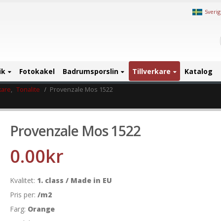
Sveri
ik
Fotokakel
Badrumsporslin
Tillverkare
Katalog
kare
,
Tonalite
Provenzale Mos 1522
Provenzale Mos 1522
0.00
kr
Kvalitet:
1. class / Made in EU
Pris per:
/m2
Farg:
Orange