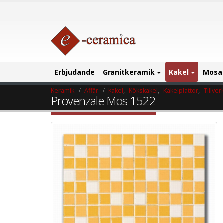
Erbjudande
Granitkeramik
Kakel
Mosa
Keramik
Affär
Kakel
,
Kökskakel
,
Kakelplattor
,
Tillver
Provenzale Mos 1522