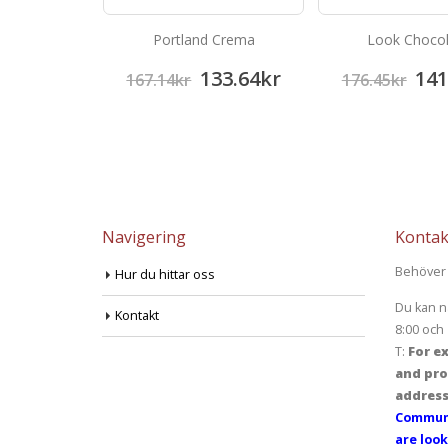
arfil
Portland Crema
Look Choco
33.64
kr
133.64
kr
141
167.14
kr
176.45
kr
Navigering
Kontak
Behöver 
Hur du hittar oss
Du kan n
Kontakt
8:00 och 
T:
For ex
and pro
address
Communi
are look