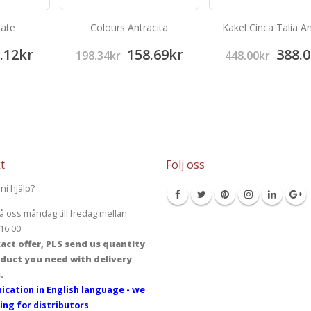
late
Colours Antracita
Kakel Cinca Talia An
.12
kr
158.69
kr
388.0
198.34
kr
448.00
kr
t
Följ oss
ni hjälp?
å oss måndag till fredag mellan
16:00
act offer, PLS send us quantity
duct you need with delivery
.
cation in English language - we
ing for distributors