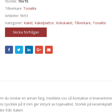
Storlek:
15x15
Tillverkare:
Tonalite
Artikelnr:
9693
Kategorier:
Kakel
,
Kakelplattor
,
Kökskakel
,
Tillverkare
,
Tonalite
Skicka förfrågan
. Om du önskar en annan färg, meddela oss så kontaktar vi leverantöre
ns tjocklek på 8 mm ger intryck av topkvalitet. Storlek på keramikplatt
e från Italien.