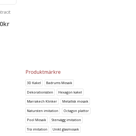
tracit
Bambu Marfil
Portland Crema
0
kr
133.64
kr
133.64
167.14
kr
167.14
kr
Produktmärkre
3D Kakel
Badrums Mosaik
Dekorationssten
Hexagon kakel
Marrakech Klinker
Metallisk mosaik
Natursten imitation
Octagon plattor
Pool Mosaik
Stenvägg imitation
Trä imitation
Unikt glasmosaik