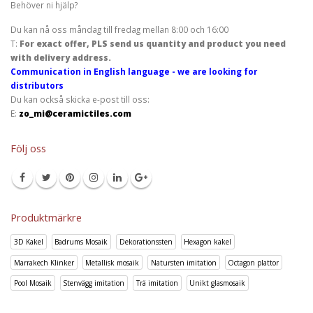
Behöver ni hjälp?
Du kan nå oss måndag till fredag mellan 8:00 och 16:00
T:
For exact offer, PLS send us quantity and product you need
with delivery address.
Communication in English language - we are looking for
distributors
Du kan också skicka e-post till oss:
E:
zo_mi@ceramictiles.com
Följ oss
Produktmärkre
3D Kakel
Badrums Mosaik
Dekorationssten
Hexagon kakel
Marrakech Klinker
Metallisk mosaik
Natursten imitation
Octagon plattor
Pool Mosaik
Stenvägg imitation
Trä imitation
Unikt glasmosaik