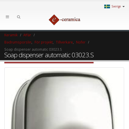
Sverige
Keramik
Affär
Badrumsporslin
,
För projekt
,
Tillverkare
,
Nofer
Soap dispenser automatic 03023.S
Soap dispenser automatic 03023.S