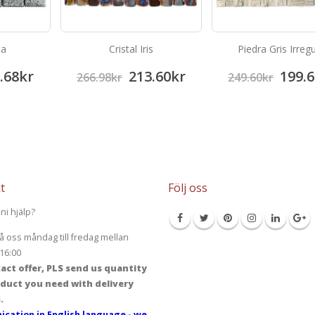
ta
Cristal Iris
Piedra Gris Irregu
.68
kr
213.60
kr
199.6
266.98
kr
249.60
kr
t
Följ oss
ni hjälp?
å oss måndag till fredag mellan
16:00
act offer, PLS send us quantity
duct you need with delivery
.
cation in English language - we