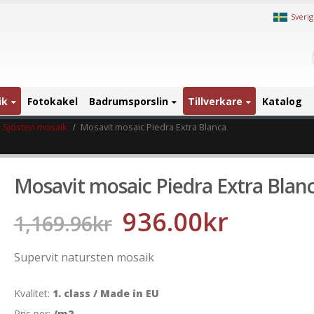
Sveri
ik
Fotokakel
Badrumsporslin
Tillverkare
Katalog
Sjösten mosaik
Mosavit mosaic Piedra Extra Blanca
Mosavit mosaic Piedra Extra Blan
936.00
kr
1,169.96
kr
Supervit natursten mosaik
Kvalitet:
1. class / Made in EU
Pris per:
/m2