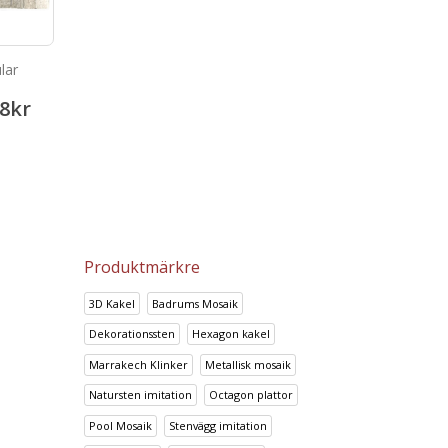
lar
Cristal Rojo
Piedra Arena Boatin
8
kr
252.68
kr
372.00
315.94
kr
465.03
kr
Produktmärkre
3D Kakel
Badrums Mosaik
Dekorationssten
Hexagon kakel
Marrakech Klinker
Metallisk mosaik
Natursten imitation
Octagon plattor
Pool Mosaik
Stenvägg imitation