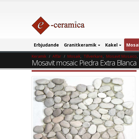
Erbjudande
Granitkeramik
Kakel
Mosa
Keramik
Affär
Mosaik
,
Tillverkare
,
Mosavit Mosaico
,
Mosavit mosaic Piedra Extra Blanca