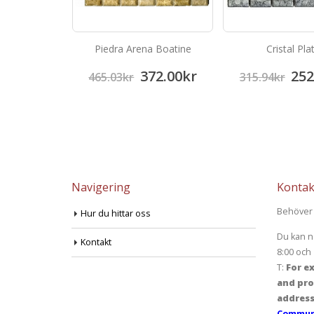
 Rojo
Piedra Arena Boatine
Cristal Pla
52.68
kr
372.00
kr
252
465.03
kr
315.94
kr
Navigering
Kontak
Behöver 
Hur du hittar oss
Du kan n
Kontakt
8:00 och 
T:
For ex
and pro
address
Communi