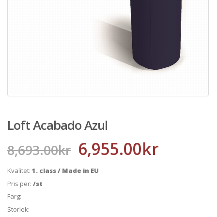
Loft Acabado Azul
6,955.00
kr
8,693.00
kr
Kvalitet:
1. class / Made in EU
Pris per:
/st
Farg:
Storlek: