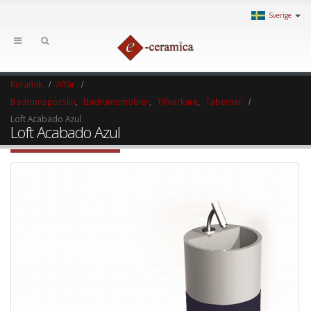
Sverige
Keramik
Affär
Badrumsporslin
,
Badrumsmöbler
,
Tillverkare
,
Taberner
Loft Acabado Azul
Loft Acabado Azul