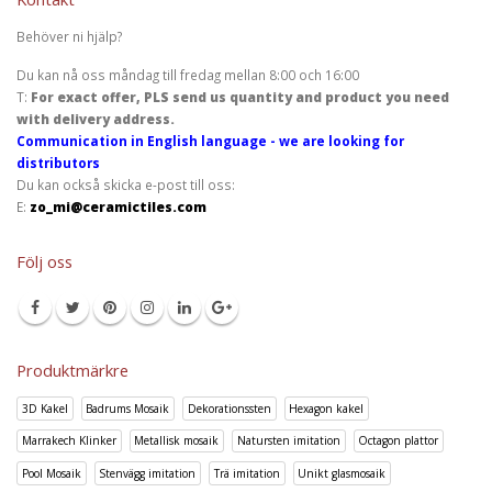
Behöver ni hjälp?
Du kan nå oss måndag till fredag mellan 8:00 och 16:00
T:
For exact offer, PLS send us quantity and product you need
with delivery address.
Communication in English language - we are looking for
distributors
Du kan också skicka e-post till oss:
E:
zo_mi@ceramictiles.com
Följ oss
Produktmärkre
3D Kakel
Badrums Mosaik
Dekorationssten
Hexagon kakel
Marrakech Klinker
Metallisk mosaik
Natursten imitation
Octagon plattor
Pool Mosaik
Stenvägg imitation
Trä imitation
Unikt glasmosaik