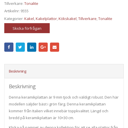
Tillverkare:
Tonalite
Artikelnr:
9555
Kategorier:
Kakel
,
Kakelplattor
,
Kökskakel
,
Tillverkare
,
Tonalite
Skicka förfrågan
Beskrivning
Beskrivning
Denna keramikplattan är 9 mm tjock och väldigt robust. Den här
modellen säljder bäst i grön färg. Denna keramikplattan
kommer från Italien vilket innebär toppkvalitet. Längd och
bredd på keramikplattan är 10×30 cm.
Klicka på namnet av denna kollektion för att se alla plattor från