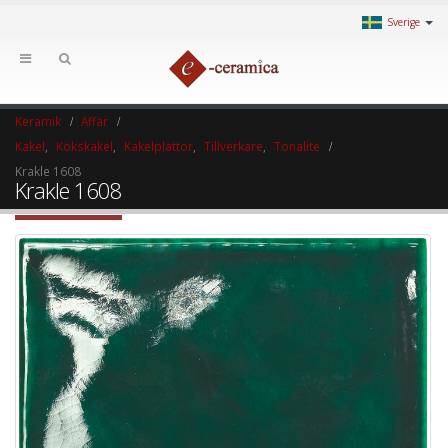
Sverige
Keramik
Affär
Kakel
,
Kökskakel
,
Kakelplattor
,
Tillverkare
,
Tonalite
Krakle 1608
Krakle 1608