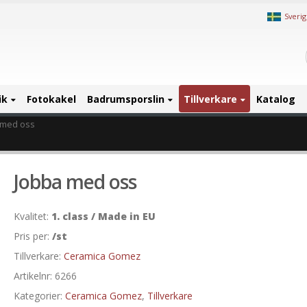
Sveri
ik
Fotokakel
Badrumsporslin
Tillverkare
Katalog
 med oss
Jobba med oss
Kvalitet:
1. class / Made in EU
Pris per:
/st
Tillverkare:
Ceramica Gomez
Artikelnr:
6266
Kategorier:
Ceramica Gomez
,
Tillverkare