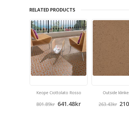
RELATED PRODUCTS
oints
Keope Ciottolato Rosso
Outside klinke
63.17
kr
641.48
kr
210
801.89
kr
263.43
kr