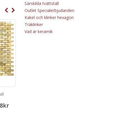
Särskilda tvättställ
Outlet Specialerbjudanden
Kakel och klinker hexagon
Träklinker
Vad är keramik
ll
Metal Points
Keope Ciottolato Ro
8
kr
363.17
kr
641.48
453.89
kr
801.89
kr