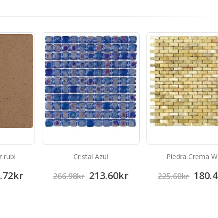
r rubi
Cristal Azul
Piedra Crema Wa
.72
kr
213.60
kr
180.4
266.98
kr
225.60
kr