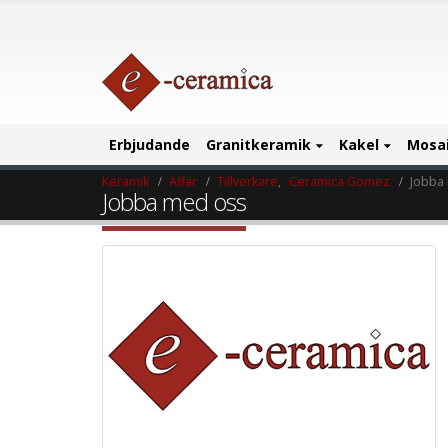
Erbjudande
Granitkeramik
Kakel
Mosa
Keramik
Affär
Tillverkare
,
Ceramica Gomez
Jobba
Jobba med oss