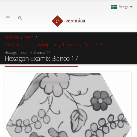
Sverige
Keramik
Affär
Kakel
,
Kökskakel
,
Kakelplattor
,
Tillverkare
,
Tonalite
Hexagon Examix Bianco 17
Hexagon Examix Bianco 17