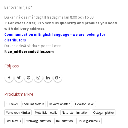
Behöver ni hjälp?
Du kan nå oss måndag till fredag mellan 8:00 och 16:00
T:
For exact offer, PLS send us quantity and product you need
with delivery address.
Communication in English language - we are looking for
distributors
Du kan också skicka e-post till oss:
E:
zo_mi@ceramictiles.com
Följ oss
Produktmärkre
3D Kakel
Badrums Mosaik
Dekorationssten
Hexagon kakel
Marrakech Klinker
Metallisk mosaik
Natursten imitation
Octagon plattor
Pool Mosaik
Stenvägg imitation
Trä imitation
Unikt glasmosaik