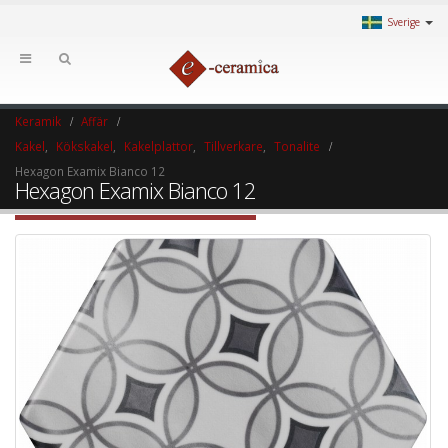
Sverige
Keramik
Affär
Kakel
,
Kökskakel
,
Kakelplattor
,
Tillverkare
,
Tonalite
Hexagon Examix Bianco 12
Hexagon Examix Bianco 12