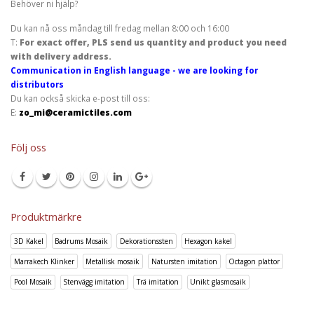
Behöver ni hjälp?
Du kan nå oss måndag till fredag mellan 8:00 och 16:00
T:
For exact offer, PLS send us quantity and product you need
with delivery address.
Communication in English language - we are looking for
distributors
Du kan också skicka e-post till oss:
E:
zo_mi@ceramictiles.com
Följ oss
Produktmärkre
3D Kakel
Badrums Mosaik
Dekorationssten
Hexagon kakel
Marrakech Klinker
Metallisk mosaik
Natursten imitation
Octagon plattor
Pool Mosaik
Stenvägg imitation
Trä imitation
Unikt glasmosaik