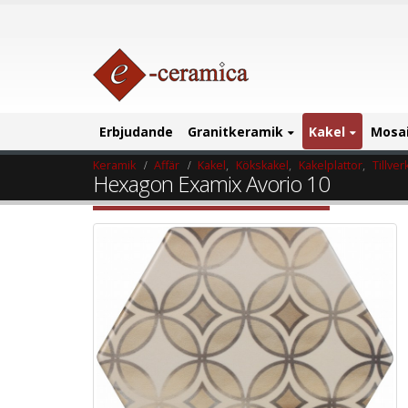
Erbjudande
Granitkeramik
Kakel
Mosa
Keramik
Affär
Kakel
,
Kökskakel
,
Kakelplattor
,
Tillver
Hexagon Examix Avorio 10