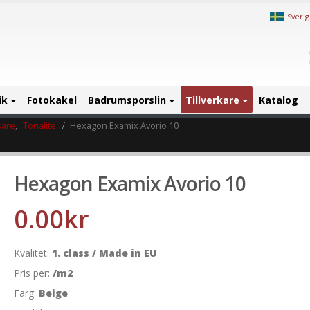
Sveri
ik
Fotokakel
Badrumsporslin
Tillverkare
Katalog
kare
,
Tonalite
Hexagon Examix Avorio 10
Hexagon Examix Avorio 10
0.00
kr
Kvalitet:
1. class / Made in EU
Pris per:
/m2
Farg:
Beige