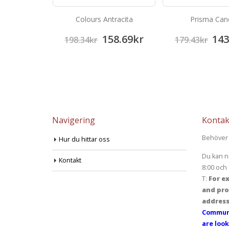
lato Rosso
Colours Antracita
Prisma Can
41.48
kr
158.69
kr
143
198.34
kr
179.43
kr
Navigering
Kontak
Behöver 
Hur du hittar oss
Du kan n
Kontakt
8:00 och 
T:
For ex
and pro
address
Communi
are look