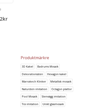
e
Keope Ciottolato Rosso
Colours Antracita
2
kr
641.48
kr
158.69
801.89
kr
198.34
kr
Produktmärkre
3D Kakel
Badrums Mosaik
Dekorationssten
Hexagon kakel
Marrakech Klinker
Metallisk mosaik
Natursten imitation
Octagon plattor
Pool Mosaik
Stenvägg imitation
Trä imitation
Unikt glasmosaik