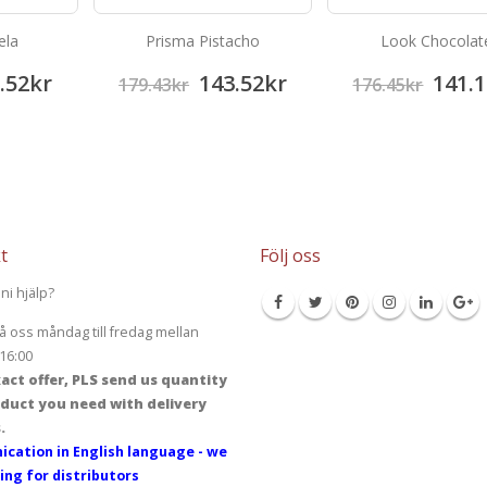
ela
Prisma Pistacho
Look Chocolat
.52
kr
143.52
kr
141.1
179.43
kr
176.45
kr
t
Följ oss
ni hjälp?
å oss måndag till fredag mellan
16:00
act offer, PLS send us quantity
duct you need with delivery
.
cation in English language - we
ing for distributors