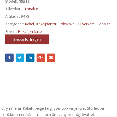
Storlek:
15x15
Tillverkare:
Tonalite
Artikelnr:
9478
Kategorier:
Kakel
,
Kakelplattor
,
Kökskakel
,
Tillverkare
,
Tonalite
Etikett:
Hexagon kakel
Skicka förfrågan
utrymmena. Kakel i beige färg lyser upp varje rum. Storlek på
o 10 kommer från Italien och är av mycket hög kvalitet.