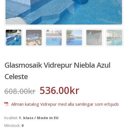
Glasmosaik Vidrepur Niebla Azul
Celeste
536.00
kr
608.00
kr
Allmän katalog Vidrepur med alla samlingar som erbjuds
Kvalitet:
1. klass / Made in EU
Minstock:
0