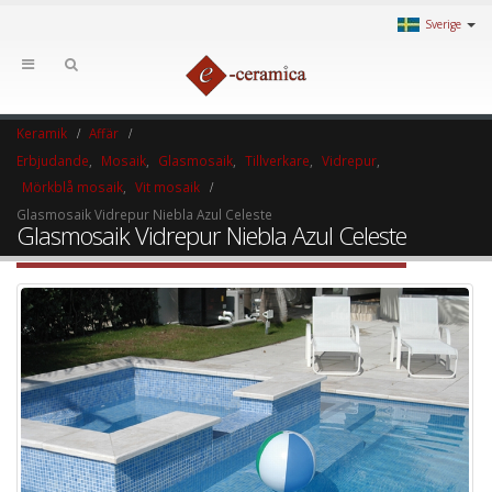
Sverige
Keramik
Affär
Erbjudande
,
Mosaik
,
Glasmosaik
,
Tillverkare
,
Vidrepur
,
Mörkblå mosaik
,
Vit mosaik
Glasmosaik Vidrepur Niebla Azul Celeste
Glasmosaik Vidrepur Niebla Azul Celeste