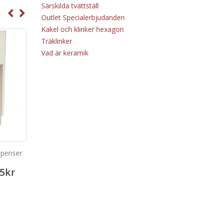
Särskilda tvättställ
Outlet Specialerbjudanden
Kakel och klinker hexagon
Träklinker
Vad är keramik
spenser
Cyclon hand dryer 01100.W
Inox hand dryer polish 0
5
kr
2,384.45
kr
2,671.2
2,980.52
kr
3,338.98
kr