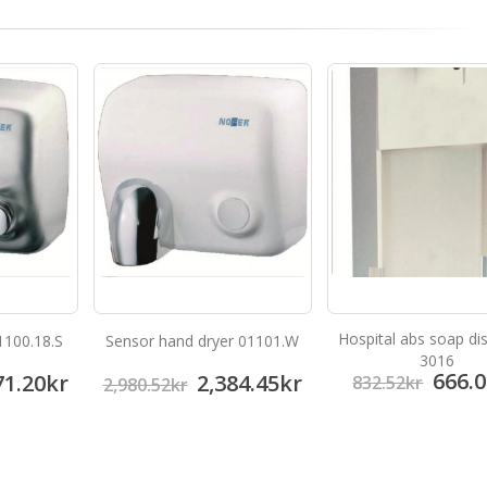
Hospital abs soap di
1100.18.S
Sensor hand dryer 01101.W
3016
666.0
71.20
kr
2,384.45
kr
832.52
kr
2,980.52
kr