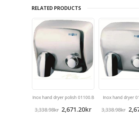
RELATED PRODUCTS
yer 01100.W
Inox hand dryer polish 01100.B
Inox hand dryer 0
,384.45
kr
2,671.20
kr
2,6
3,338.98
kr
3,338.98
kr