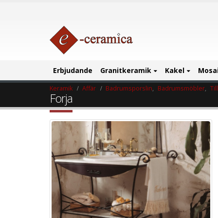
Erbjudande
Granitkeramik
Kakel
Mosa
Keramik
Affär
Badrumsporslin
,
Badrumsmöbler
,
Ti
Forja