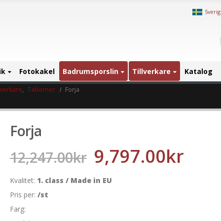
Sveri
ik
Fotokakel
Badrumsporslin
Tillverkare
Katalog
llverkare
,
Taberner
Forja
Forja
9,797.00
kr
12,247.00
kr
Kvalitet:
1. class / Made in EU
Pris per:
/st
Farg: