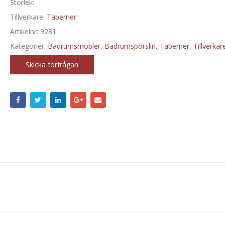
Storlek:
Tillverkare:
Taberner
Artikelnr:
9281
Kategorier:
Badrumsmöbler
,
Badrumsporslin
,
Taberner
,
Tillverkar
Skicka förfrågan