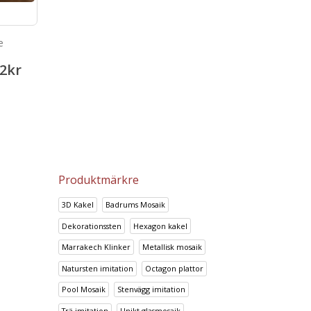
e
Bambu Marfil
Look Perla
2
kr
133.64
kr
141.12
167.14
kr
176.45
kr
Produktmärkre
3D Kakel
Badrums Mosaik
Dekorationssten
Hexagon kakel
Marrakech Klinker
Metallisk mosaik
Natursten imitation
Octagon plattor
Pool Mosaik
Stenvägg imitation
Trä imitation
Unikt glasmosaik