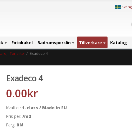
Sveri
ik
Fotokakel
Badrumsporslin
Tillverkare
Katalog
kare
,
Tonalite
Exadeco 4
Exadeco 4
0.00
kr
Kvalitet:
1. class / Made in EU
Pris per:
/m2
Farg:
Blå