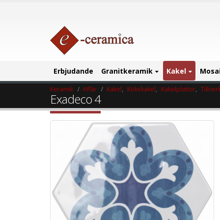
Erbjudande
Granitkeramik
Kakel
Mosa
Keramik
Affär
Kakel
,
Kökskakel
,
Kakelplattor
,
Tillver
Exadeco 4