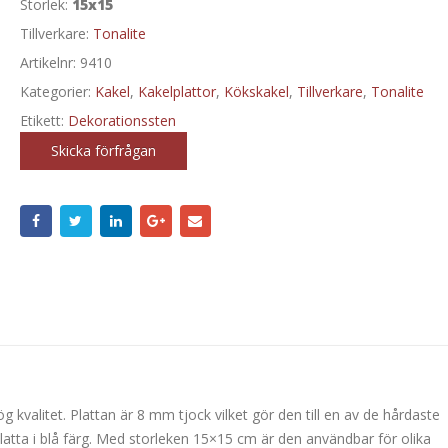
Storlek:
15x15
Tillverkare:
Tonalite
Artikelnr:
9410
Kategorier:
Kakel
,
Kakelplattor
,
Kökskakel
,
Tillverkare
,
Tonalite
Etikett:
Dekorationssten
Skicka förfrågan
kvalitet. Plattan är 8 mm tjock vilket gör den till en av de hårdaste
latta i blå färg. Med storleken 15×15 cm är den användbar för olika