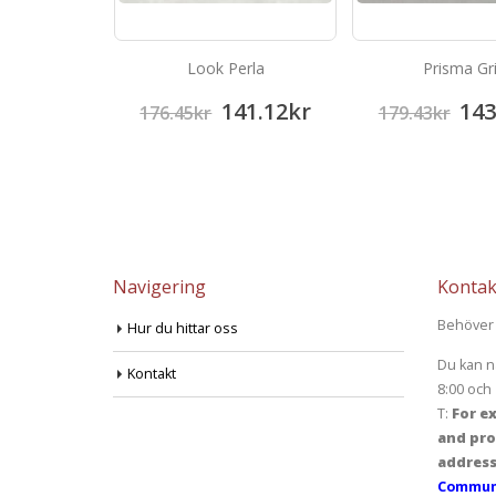
arfil
Look Perla
Prisma Gr
33.64
kr
141.12
kr
143
176.45
kr
179.43
kr
Navigering
Kontak
Behöver 
Hur du hittar oss
Du kan n
Kontakt
8:00 och 
T:
For ex
and pro
address
Communi