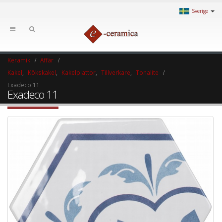
Sverige
Keramik
Affär
Kakel
,
Kökskakel
,
Kakelplattor
,
Tillverkare
,
Tonalite
Exadeco 11
Exadeco 11