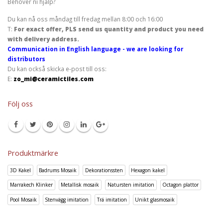
Behöver ni hjälp?
Du kan nå oss måndag till fredag mellan 8:00 och 16:00
T:
For exact offer, PLS send us quantity and product you need
with delivery address.
Communication in English language - we are looking for
distributors
Du kan också skicka e-post till oss:
E:
zo_mi@ceramictiles.com
Följ oss
Produktmärkre
3D Kakel
Badrums Mosaik
Dekorationssten
Hexagon kakel
Marrakech Klinker
Metallisk mosaik
Natursten imitation
Octagon plattor
Pool Mosaik
Stenvägg imitation
Trä imitation
Unikt glasmosaik