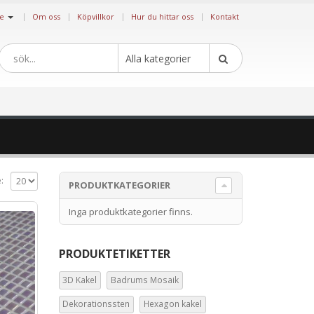
|
ge
Om oss
Köpvillkor
Hur du hittar oss
Kontakt
Alla kategorier
:
PRODUKTKATEGORIER
Inga produktkategorier finns.
PRODUKTETIKETTER
3D Kakel
Badrums Mosaik
Dekorationssten
Hexagon kakel