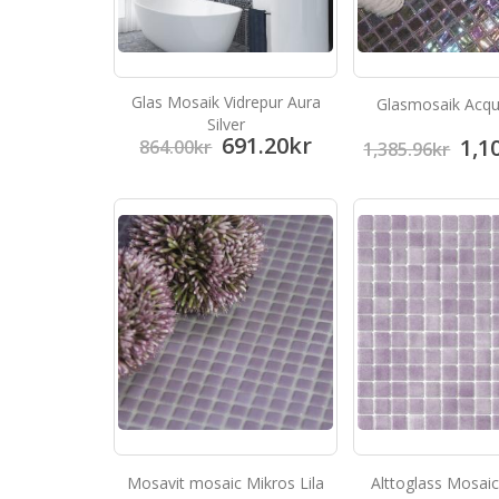
Glas Mosaik Vidrepur Aura
Glasmosaik Acqua
Silver
691.20
kr
1,1
864.00
kr
1,385.96
kr
Mosavit mosaic Mikros Lila
Alttoglass Mosaic