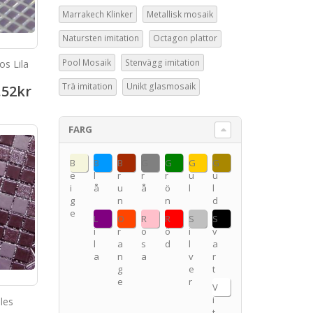
Marrakech Klinker
Metallisk mosaik
Natursten imitation
Octagon plattor
Pool Mosaik
Stenvägg imitation
os Lila
Trä imitation
Unikt glasmosaik
.52
kr
FARG
B
B
B
G
G
G
G
e
l
r
r
r
u
u
i
å
u
å
ö
l
l
g
n
n
d
e
L
O
R
R
S
S
i
r
o
ö
i
v
l
a
s
d
l
a
a
n
a
v
r
g
e
t
e
r
V
i
les
t