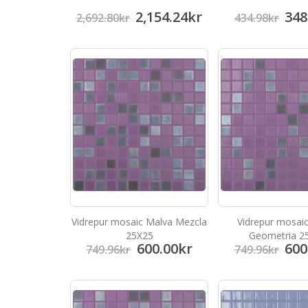
2,154.24
kr
348
2,692.80
kr
434.98
kr
Vidrepur mosaic Malva Mezcla
Vidrepur mosai
25X25
Geometria 2
600.00
kr
600
749.96
kr
749.96
kr