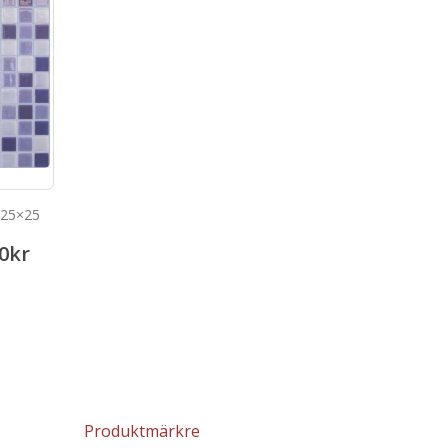
 25×25
0
kr
Produktmärkre