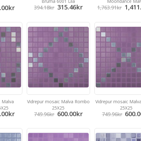
Bruma 6001 Lila
Moondance Mal
315.46
kr
1,411
.00
kr
394.18
kr
1,763.91
kr
c Malva
Vidrepur mosaic Malva Rombo
Vidrepur mosaic Malv
5X25
25X25
25X25
.00
kr
600.00
kr
600.0
749.96
kr
749.96
kr