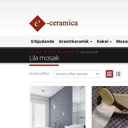
Erbjudande
Granitkeramik
Kakel
Mosa
Keramik
Affär
Mosaik
Lila mosaik
Lila mosaik
Sortera Efter: