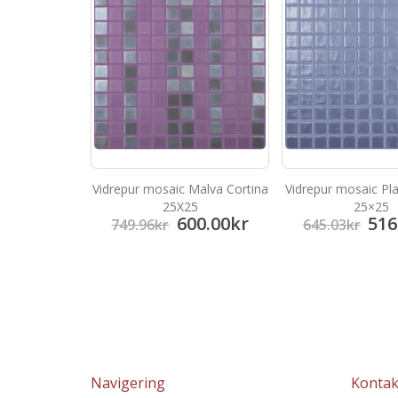
Vidrepur mosaic Malva Cortina
Vidrepur mosaic Pl
25X25
25×25
600.00
kr
516
749.96
kr
645.03
kr
Navigering
Kontak