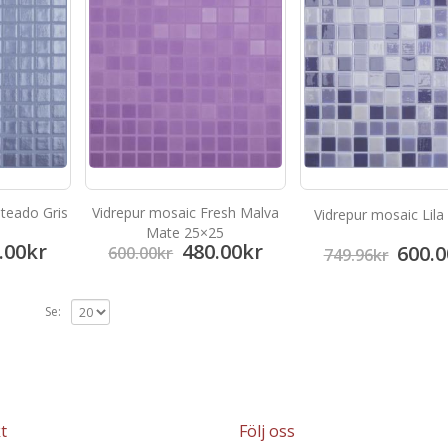
ateado Gris
Vidrepur mosaic Fresh Malva
Vidrepur mosaic Lila
Mate 25×25
.00
kr
480.00
kr
600.0
600.00
kr
749.96
kr
Se:
t
Följ oss