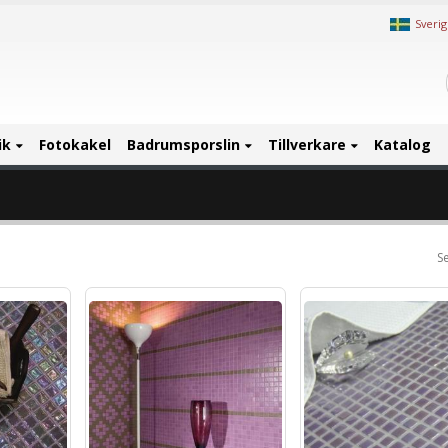
Sveri
ik
Fotokakel
Badrumsporslin
Tillverkare
Katalog
Se