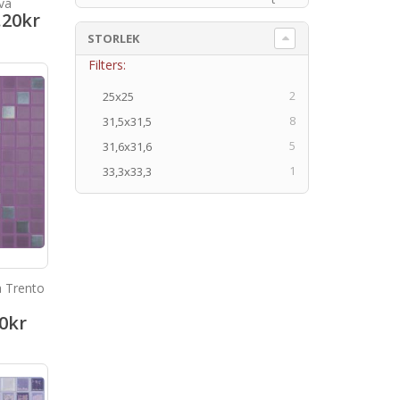
va
.20
kr
STORLEK
Filters:
2
25x25
8
31,5x31,5
5
31,6x31,6
1
33,3x33,3
a Trento
0
kr