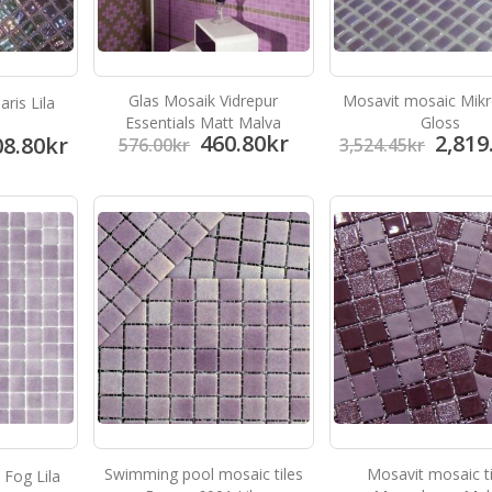
Glas Mosaik Vidrepur
Mosavit mosaic Mikr
ris Lila
Essentials Matt Malva
Gloss
460.80
kr
2,819
08.80
kr
576.00
kr
3,524.45
kr
Swimming pool mosaic tiles
Mosavit mosaic ti
 Fog Lila